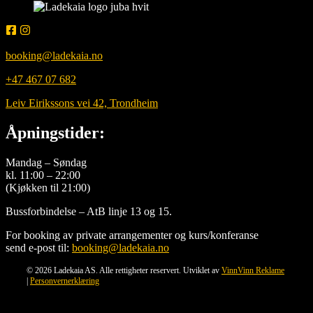
booking@
ladekaia
.no
+47 467 07 682
Leiv Eirikssons vei 42, Trondheim
Åpningstider:
Mandag – Søndag
kl. 11:00 – 22:00
(Kjøkken til 21:00)
Bussforbindelse – AtB linje 13 og 15.
For booking av private arrangementer og kurs/konferanse
send e-post til:
booking@ladekaia.no
© 2026 Ladekaia AS. Alle rettigheter reservert. Utviklet av
VinnVinn Reklame
|
Personvernerklæring