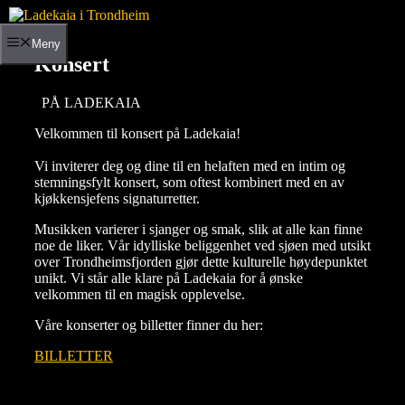
Hopp
til
Meny
innhold
Konsert
PÅ LADEKAIA
Velkommen til konsert på Ladekaia!
Vi inviterer deg og dine til en helaften med en intim og
stemningsfylt konsert, som oftest kombinert med en av
kjøkkensjefens signaturretter.
Musikken varierer i sjanger og smak, slik at alle kan finne
noe de liker. Vår idylliske beliggenhet ved sjøen med utsikt
over Trondheimsfjorden gjør dette kulturelle høydepunktet
unikt. Vi står alle klare på Ladekaia for å ønske
velkommen til en magisk opplevelse.
Våre konserter og billetter finner du her:
BILLETTER